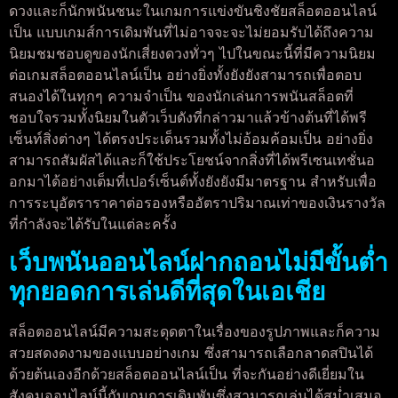
ดวงและก็นักพนันชนะในเกมการแข่งขันชิงชัยสล็อตออนไลน์
เป็น แบบเกมส์การเดิมพันที่ไม่อาจจะจะไม่ยอมรับได้ถึงความ
นิยมชมชอบดูของนักเสี่ยงดวงทั่วๆ ไปในขณะนี้ที่มีความนิยม
ต่อเกมสล็อตออนไลน์เป็น อย่างยิ่งทั้งยังยังสามารถเพื่อตอบ
สนองได้ในทุกๆ ความจำเป็น ของนักเล่นการพนันสล็อตที่
ชอบใจรวมทั้งนิยมในตัวเว็บดังที่กล่าวมาแล้วข้างต้นที่ได้พรี
เซ็นท์สิ่งต่างๆ ได้ตรงประเด็นรวมทั้งไม่อ้อมค้อมเป็น อย่างยิ่ง
สามารถสัมผัสได้และก็ใช้ประโยชน์จากสิ่งที่ได้พรีเซนเทชั่นอ
อกมาได้อย่างเต็มที่เปอร์เซ็นต์ทั้งยังยังมีมาตรฐาน สำหรับเพื่อ
การระบุอัตราราคาต่อรองหรืออัตราปริมาณเท่าของเงินรางวัล
ที่กำลังจะได้รับในแต่ละครั้ง
เว็บพนันออนไลน์ฝากถอนไม่มีขั้นต่ำ
ทุกยอดการเล่นดีที่สุดในเอเชีย
สล็อตออนไลน์มีความสะดุดตาในเรื่องของรูปภาพและก็ความ
สวยสดงดงามของแบบอย่างเกม ซึ่งสามารถเลือกลาดสปินได้
ด้วยต้นเองอีกด้วยสล็อตออนไลน์เป็น ที่จะกันอย่างดีเยี่ยมใน
สังคมออนไลน์นี้กับเกมการเดิมพันซึ่งสามารถเล่นได้สม่ำเสมอ