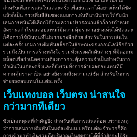
พันในชนิดสล็อตที่ใช้เทคโนโลยีในตอนนี้เข้ามามีส่วนร่วม
สำหรับเพื่อการเล่นในแต่ละครั้ง เพื่อย่นเวลาได้อย่างเห็นได้ชัด
แล้วก็เป็น การเพิ่มสีสันของแบบการเล่นที่นานัปการให้กับนัก
เล่นการพนันได้เลือกได้ตามความปรารถนาแล้วก็การกำหนด
อัตราผลกำไรผลตอบแทนก็มีความคุ้มราคาอย่างเห็นได้ชัดและ
ก็คือการใช้เงินทุนที่ไม่มากมายอีกด้วย สำหรับในการเล่นใน
แต่ละครั้ง เกมการเดิมพันสล็อตในลักษณะของออนไลน์อีกด้วย
รวมถึงเป็น การสร้างพลังใจ รวมทั้งแรงผลักดันต่างๆ ที่มีต่อเกม
สล็อตเพื่อกำเนิดความต้องการกระตุ้นความจำเป็นสำหรับการ
ทำเงินในแต่ละครั้งและก็ยังรวมทั้งการจ่ายผลตอบแทนที่มี
ความคุ้มราคาเป็น อย่างยิ่งรวมถึงความแน่ชัด สำหรับในการ
จ่ายผลตอบแทนในแต่ละครั้ง
เว็บแทงบอล เว็บตรง น่าสนใจ
กว่ามากทีเดียว
ซึ่งเป็นเหตุผลที่สำคัญยิ่ง สำหรับเพื่อการเล่นสล็อต เพราะเหตุ
ว่าการเล่นการเดิมพันในแต่ละต้นแบบหรือแต่ละจำพวกก็คือ
การเข้ามาทำเงินรวมถึงปริมาณเงินสดรายได้ที่กำลังจะได้รับ