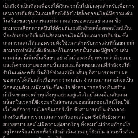
เป็นสิ่งจำเป็นที่สุดเพื่อจะได้เงินพวกนั้นไปเป็นทุนสำหรับเพื่อการ
เล่นการเดิมพันในเกมสล็อตได้ถัดไปสล็อตออนไลน์มีความเด่น
ในเรื่องของรูปภาพและก็ความสวยของแบบอย่างเกม ซึ่ง
สามารถเลือกลาดสปินได้ด้วยต้นเองอีกด้วยสล็อตออนไลน์เป็น
ที่จะกันอย่างดีเยี่ยมในสังคมออนไลน์นี้กับเกมการเดิมพัน ซึ่ง
สามารถเล่นได้ตลอดรวมทั้งใช้เวลาสำหรับการเล่นที่น้อยมากก็
สามารถทำเงินได้แล้วและก็ในอนาคตนั้นคงจะมีผู้พอใจ เล่น
เกมสล็อตนี้เพิ่มขึ้นเรื่อยๆ อย่างไม่ต้องสงสัย เพราะว่าด้วยแบบ
และก็ความงามของเกมนั้นเองและก็ผลตอบแทนที่กำลังจะได้
รับในแต่ละครั้ง นั้นก็ใช้ช่วงแค่เพียงสั้นๆ ก็สามารถทราบผล
ของการได้เสียแล้วเนื่องจากว่าคนเป็น จำนวนมากมายก็จะเป็น
นักลงทุนด้วยเหมือนกัน ซึ่งอะไร ซึ่งสามารถสร้างเงินสร้าง
กำไรเขาคงจะทำทุกสิ่งทุกอย่างอยู่แล้วโดยไม่เหมือนกับเกม
สล็อตในเวลานี้ซึ่งจะมาในลักษณะของสล็อตออนไลน์โดยใช้
เว็บไซต์ต่างๆ บนโลกอินเตอร์เน็ต ซึ่งสามารถเป็น ตัวกลาง
สำหรับเพื่อการร่วมเล่นการพนันเกมสล็อต ซึ่งมีทั้งยังความ
สบายสบายและไม่มีความยุ่งยากใดๆ ทั้งหมดไม่ว่าจะทำอะไร
อยู่ไหนหรือแม้กระทั้งกำลังดำเนินงานอยู่ก็ยังเป็น ส่วนหนึ่งส่วน