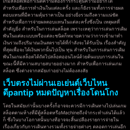
เกมสล็อตเพื่อกำเนิดความต้องการกระตุ้นความอยากได้
สำหรับเพื่อการทำเงินในแต่ละครั้ง และก็ยังรวมทั้งการจ่ายผล
ตอบแทนที่มีความคุ้มราคาเป็น อย่างยิ่งรวมถึงความแน่ชัด
สำหรับเพื่อการจ่ายผลตอบแทนในแต่ละครั้งซึ่งเป็น เหตุผลที่
สำคัญยิ่ง สำหรับในการเล่นสล็อต เพราะเหตุว่าการเล่นการเดิม
พันในแต่ละแบบหรือแต่ละชนิดก็หมายความว่าการเข้ามาทำ
เงินรวมถึงปริมาณเงินสดรายได้ที่กำลังจะได้รับเป็น เรื่องสำคัญ
ที่สุดเพื่อจะได้เงินพวกนั้นไปเป็น ทุน สำหรับในการเล่นการเดิม
พันในเกมสล็อตได้ถัดไปสล็อตออนไลน์ด้วยต้นแบบการเล่นใน
ขณะนี้ที่มีความสบายสบายอย่างมาก สำหรับเพื่อการเล่นเกม
สล็อต ซึ่งต่างจากสมัยเก่าอย่างไม่ต้องสงสัย
เว็บตรงไม่ผ่านเอเย่นต์เว็บไหน
ดีpantip หมดปัญหาเรื่องโดนโกง
โดยในสมัยเก่านั้นบางครั้งก็อาจจะควรมีการเดินทางไปเล่นเกม
สล็อตตามห้างที่มีตู้สล็อตหรือMachineถึงจำกระทำเล่นได้แล้ว
ก็ ซึ่งในบางโอกาสนั้นบางทีอาจจะสิ้นเปลืองรายการจ่ายใน
เรื่องเกี่ยวกับการเดินทางรวมทั้งรายจ่ายต่างๆ ตลอดการเล่นอีก