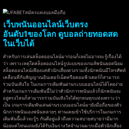
เว็บพนันออนไลน์เว็บตรง
อันดับ1ของโลก ดูบอลถ่ายทอดสด
ในเว็บได้
สำหรับการเล่นสล็อตออนไลน์มาก่อนก็เลยไม่อาจจะรู้เรื่องได้
ว่า เพราะเหตุใดสล็อตออนไลน์รูปแบบของเกมส์พนันยอดนิยม
สล็อตออนไลน์เพียงแค่ตัวนักเสี่ยงดวงรวมทั้งนักพนันมีโทรศัพท์
เคลื่อนที่กับสัญญาณอินเตอร์เน็ตหรือคอมพิวเตอร์ก็สามารถ
ร่วมบันเทิงใจ ในเกมการเดิมพันผ่านระบบออนไลน์ได้โดยง่าย
สำหรับเกมการเดิมพันนี้ไม่ว่าตัวนักการพนันแล้วก็นักพนันจะ
อยู่ตรงไหนก็สามารถร่วมบันเทิงใจได้ทุกหนทุกแห่งเพราะว่า
เป็น เกมการเดิมพันเล่นผ่านระบบออนไลน์มายังมือถือของตัว
นักการพนันเองพนันหลายๆ ท่านเคยเข้าใช้บริการในเกมการ
เดิมพันนี้แล้วจะรู้ๆ กันดีอยู่แล้วถึงความสบายสบายว่ามีมาก
น้อยแค่ไหนแถมยังได้รับเงินรางวัลจำนวนมากเมื่อตัวนักเสี่ยง